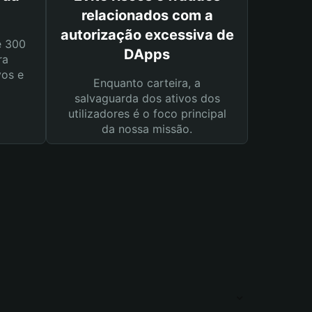
relacionados com a
autorização excessiva de
e 300
DApps
ra
vos e
Enquanto carteira, a
salvaguarda dos ativos dos
utilizadores é o foco principal
da nossa missão.