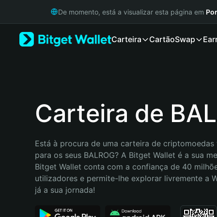
English
De momento, está a visualizar esta página em
Por
日本語
Tiếng Việt
Carteira
Cartão
Swap
Ear
Русский
Español (Latinoamérica)
Türkçe
Italiano
Français
Deutsch
Carteira de BA
简体中文
繁體中文
Português (Portugal)
Está à procura de uma carteira de criptomoedas f
Bahasa Indonesia
para os seus BALROG? A Bitget Wallet é a sua mel
ภาษาไทย
Bitget Wallet conta com a confiança de 40 milhõe
हिन्दी
utilizadores e permite-lhe explorar livremente a
বাংলা
já a sua jornada!
Español
Português (Brasil)
Español (Argentina)