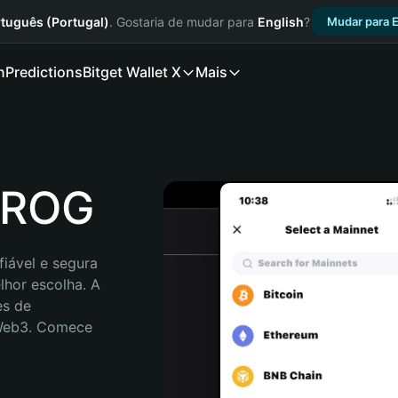
tuguês (Portugal)
. Gostaria de mudar para
English
?
Mudar para E
n
Predictions
Bitget Wallet X
Mais
LROG
iável e segura 
hor escolha. A 
s de 
 Web3. Comece 