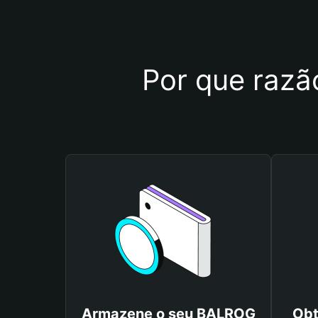
Por que razã
Armazene o seu BALROG
Obt