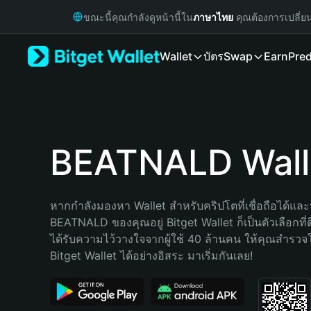
English
ขณะนี้คุณกำลังดูหน้านี้ใน
ภาษาไทย
คุณต้องการเปลี่ย
日本語
Tiếng Việt
Wallet
บัตร
Swap
Earn
Pred
Русский
Español (Latinoamérica)
Türkçe
Italiano
Français
Deutsch
BEATNALD Wall
简体中文
繁體中文
Português (Portugal)
หากกำลังมองหา Wallet สำหรับคริปโตที่เชื่อถือได้และป
Bahasa Indonesia
BEATNALD ของคุณอยู่ Bitget Wallet ก็เป็นตัวเลือกที่ดี
ภาษาไทย
ได้รับความไว้วางใจจากผู้ใช้ 40 ล้านคน ให้คุณสำรว
हिन्दी
Bitget Wallet ได้อย่างอิสระ มาเริ่มกันเลย!
বাংলা
Español
Português (Brasil)
Español (Argentina)