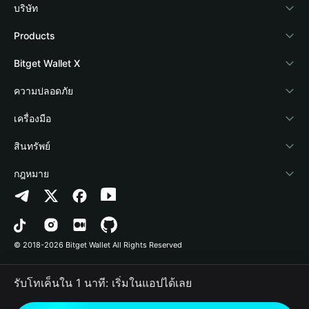
บริษัท
เกี่ยวกับ Bitget Wallet
Products
Blog
Crypto Card
Bitget Wallet X
Academy
Stablecoin Earn
นักพัฒนา
ความปลอดภัย
ข่าวสารด้านคริปโต
Payfi Crypto
เชื่อมต่อ Wallet
Protection Fund
เครื่องมือ
ศูนย์ช่วยเหลือ
Crypto Swap API
Bitget Wallet Pay
เทคโนโลยีความปลอดภัย
ซื้อคริปโต
สินทรัพย์
ติดต่อเรา
Altcoin Season Index
ลิสต์โปรเจกต์
การตรวจจับการอนุญาต
Arbitrum
กฎหมาย
ทรัพยากรข้อมูลของแบรนด์
Prediction Markets
การตรวจจับสัญญา
Avalanche
นโยบายความเป็นส่วนตัว
อาชีพ
DApp
การโอนเป็นชุด
Bitcoin
ข้อตกลงในการใช้บริการ
© 2018-2026 Bitget Wallet All Rights Reserved
การยืนยันช่องทางอย่างเป็นทางการ
Trade
BNB Chain
Risk Disclosure
รับโทเค็นใน 1 นาที: เริ่มในแอปได้เลย
RWA
Polygon