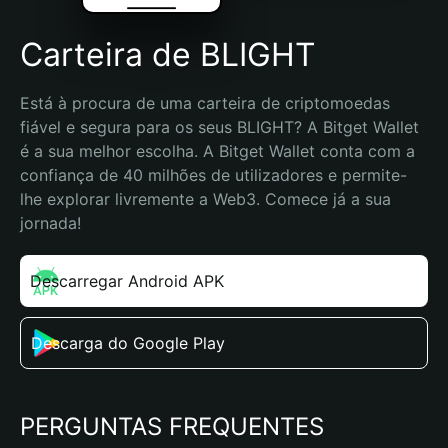
Carteira de BLIGHT
Está à procura de uma carteira de criptomoedas 
fiável e segura para os seus BLIGHT? A Bitget Wallet 
é a sua melhor escolha. A Bitget Wallet conta com a 
confiança de 40 milhões de utilizadores e permite-
lhe explorar livremente a Web3. Comece já a sua 
jornada!
Descarregar Android APK
Descarga do Google Play
PERGUNTAS FREQUENTES