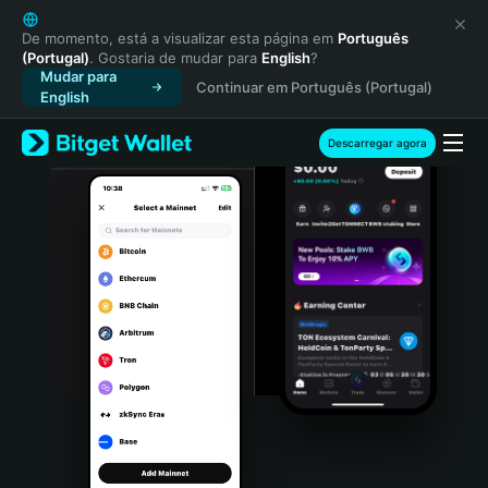
English
日本語
De momento, está a visualizar esta página em
Português
(Portugal)
. Gostaria de mudar para
English
?
Tiếng Việt
Mudar para
Continuar em Português (Portugal)
Русский
English
Español (Latinoamérica)
Türkçe
Descarregar agora
Italiano
Français
Deutsch
简体中文
繁體中文
Português (Portugal)
Bahasa Indonesia
ภาษาไทย
हिन्दी
বাংলা
Español
Português (Brasil)
Español (Argentina)