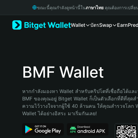
English
ขณะนี้คุณกำลังดูหน้านี้ใน
ภาษาไทย
คุณต้องการเปลี่ย
日本語
Tiếng Việt
Wallet
บัตร
Swap
Earn
Pred
Русский
Español (Latinoamérica)
Türkçe
Italiano
Français
Deutsch
BMF Wallet
简体中文
繁體中文
Português (Portugal)
หากกำลังมองหา Wallet สำหรับคริปโตที่เชื่อถือได้และป
Bahasa Indonesia
BMF ของคุณอยู่ Bitget Wallet ก็เป็นตัวเลือกที่ดีที่สุดส
ภาษาไทย
ความไว้วางใจจากผู้ใช้ 40 ล้านคน ให้คุณสำรวจโลก 
हिन्दी
Wallet ได้อย่างอิสระ มาเริ่มกันเลย!
বাংলা
Español
Português (Brasil)
Español (Argentina)