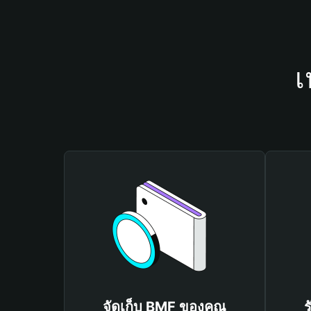
เ
จัดเก็บ BMF ของคุณ
ร