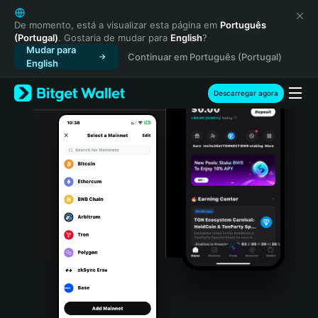
English
日本語
De momento, está a visualizar esta página em
Português
(Portugal)
. Gostaria de mudar para
English
?
Tiếng Việt
Mudar para
Continuar em Português (Portugal)
Русский
English
Español (Latinoamérica)
Türkçe
Descarregar agora
Italiano
Français
Deutsch
简体中文
繁體中文
Português (Portugal)
Bahasa Indonesia
ภาษาไทย
हिन्दी
বাংলা
Español
Português (Brasil)
Español (Argentina)