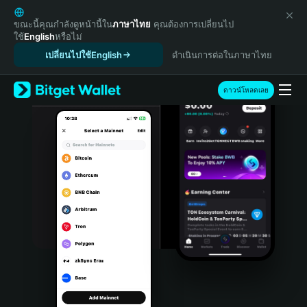
English
日本語
ขณะนี้คุณกำลังดูหน้านี้ใน
ภาษาไทย
คุณต้องการเปลี่ยนไป
ใช้
English
หรือไม่
Tiếng Việt
เปลี่ยนไปใช้English
ดำเนินการต่อในภาษาไทย
Русский
Español (Latinoamérica)
Türkçe
ดาวน์โหลดเลย
Italiano
Français
Deutsch
简体中文
繁體中文
Português (Portugal)
Bahasa Indonesia
ภาษาไทย
हिन्दी
বাংলা
Español
Português (Brasil)
Español (Argentina)