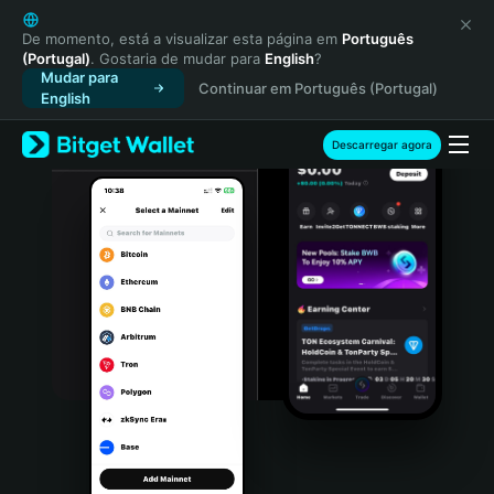
English
日本語
De momento, está a visualizar esta página em
Português
(Portugal)
. Gostaria de mudar para
English
?
Tiếng Việt
Mudar para
Continuar em Português (Portugal)
Русский
English
Español (Latinoamérica)
Türkçe
Descarregar agora
Italiano
Français
Deutsch
简体中文
繁體中文
Português (Portugal)
Bahasa Indonesia
ภาษาไทย
हिन्दी
বাংলা
Español
Português (Brasil)
Español (Argentina)