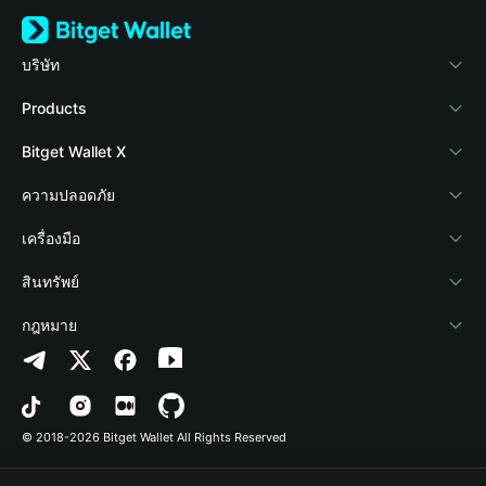
บริษัท
เกี่ยวกับ Bitget Wallet
Products
Blog
Crypto Card
Bitget Wallet X
Academy
Stablecoin Earn
นักพัฒนา
ความปลอดภัย
ข่าวสารด้านคริปโต
Payfi Crypto
เชื่อมต่อ Wallet
Protection Fund
เครื่องมือ
ศูนย์ช่วยเหลือ
Crypto Swap API
Bitget Wallet Pay
เทคโนโลยีความปลอดภัย
ซื้อคริปโต
สินทรัพย์
ติดต่อเรา
Altcoin Season Index
ลิสต์โปรเจกต์
การตรวจจับการอนุญาต
Arbitrum
กฎหมาย
ทรัพยากรข้อมูลของแบรนด์
Prediction Markets
การตรวจจับสัญญา
Avalanche
นโยบายความเป็นส่วนตัว
อาชีพ
DApp
การโอนเป็นชุด
Bitcoin
ข้อตกลงในการใช้บริการ
© 2018-2026 Bitget Wallet All Rights Reserved
การยืนยันช่องทางอย่างเป็นทางการ
Trade
BNB Chain
Risk Disclosure