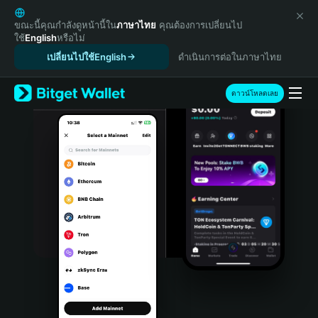
English
日本語
ขณะนี้คุณกำลังดูหน้านี้ใน
ภาษาไทย
คุณต้องการเปลี่ยนไป
ใช้
English
หรือไม่
Tiếng Việt
เปลี่ยนไปใช้English
ดำเนินการต่อในภาษาไทย
Русский
Español (Latinoamérica)
Türkçe
ดาวน์โหลดเลย
Italiano
Français
Deutsch
简体中文
繁體中文
Português (Portugal)
Bahasa Indonesia
ภาษาไทย
हिन्दी
বাংলা
Español
Português (Brasil)
Español (Argentina)