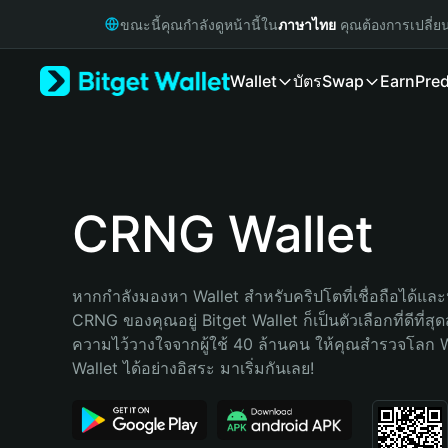
English
ขณะนี้คุณกำลังดูหน้านี้ใน
ภาษาไทย
คุณต้องการเปลี่ย
日本語
Tiếng Việt
Wallet
บัตร
Swap
Earn
Pred
Русский
Español (Latinoamérica)
Türkçe
Italiano
Français
Deutsch
CRNG Wallet
简体中文
繁體中文
Português (Portugal)
หากกำลังมองหา Wallet สำหรับคริปโตที่เชื่อถือได้และป
Bahasa Indonesia
CRNG ของคุณอยู่ Bitget Wallet ก็เป็นตัวเลือกที่ดีที่สุ
ภาษาไทย
ความไว้วางใจจากผู้ใช้ 40 ล้านคน ให้คุณสำรวจโลก 
हिन्दी
Wallet ได้อย่างอิสระ มาเริ่มกันเลย!
বাংলা
Español
Português (Brasil)
Español (Argentina)