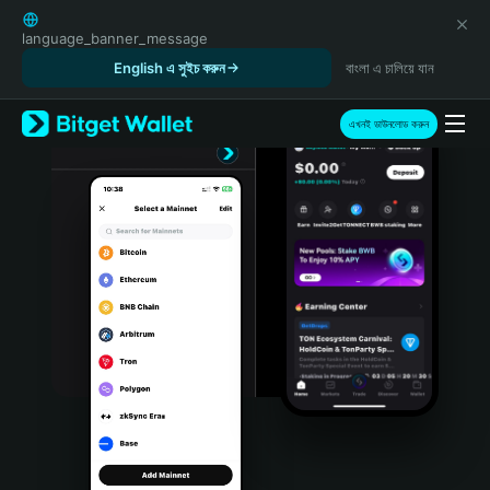
English
日本語
language_banner_message
Tiếng Việt
English এ সুইচ করুন
বাংলা এ চালিয়ে যান
Русский
Español (Latinoamérica)
এখনই ডাউনলোড করুন
Türkçe
Italiano
Français
Deutsch
简体中文
繁體中文
Português (Portugal)
Bahasa Indonesia
ภาษาไทย
हिन्दी
বাংলা
Español
Português (Brasil)
Español (Argentina)