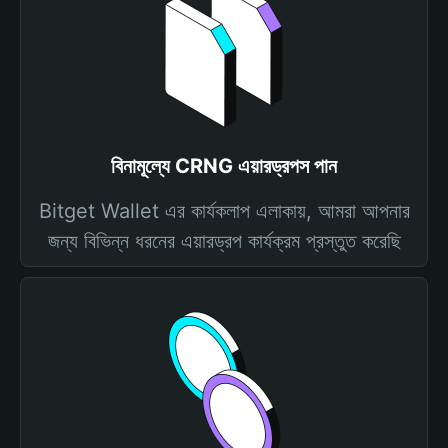
বিনামূল্যে CRNG এয়ারড্রপস পান
Bitget Wallet এর কার্যকলাপ এলাকায়, আমরা আপনার
জন্য বিভিন্ন ধরনের এয়ারড্রপ কার্যক্রম প্রস্তুত করেছি