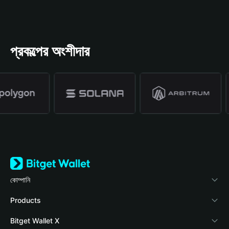
প্রকল্পের অংশীদার
কোম্পানি
Bitget Wallet সম্পর্কে
Products
ব্লগ
Crypto Card
Bitget Wallet X