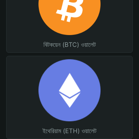
বিটকয়েন (BTC) ওয়ালেট
ইথেরিয়াম (ETH) ওয়ালেট