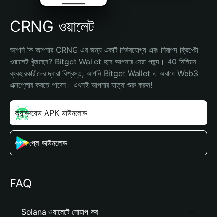
CRNG ওয়ালেট
আপনি কি আপনার CRNG এর জন্য একটি নির্ভরযোগ্য এবং নিরাপদ ক্রিপ্টো 
ওয়ালেট খুঁজছেন? Bitget Wallet হবে আপনার সেরা পছন্দ। 40 মিলিয়ন 
ব্যবহারকারীদের দ্বারা বিশ্বস্ত, আপনি Bitget Wallet এ অবাধে Web3 
এক্সপ্লোর করতে পারেন। এখনই আপনার যাত্রা শুরু করুন!
অ্যান্ড্রয়েড APK ডাউনলোড
গুগল প্লে ডাউনলোড
FAQ
Solana ওয়ালেটে সোয়াপ কর