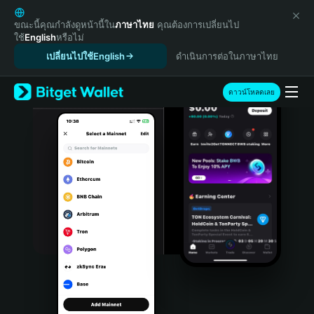
English
日本語
ขณะนี้คุณกำลังดูหน้านี้ใน
ภาษาไทย
คุณต้องการเปลี่ยนไป
ใช้
English
หรือไม่
Tiếng Việt
เปลี่ยนไปใช้English
ดำเนินการต่อในภาษาไทย
Русский
Español (Latinoamérica)
Türkçe
ดาวน์โหลดเลย
Italiano
Français
Deutsch
简体中文
繁體中文
Português (Portugal)
Bahasa Indonesia
ภาษาไทย
हिन्दी
বাংলা
Español
Português (Brasil)
Español (Argentina)