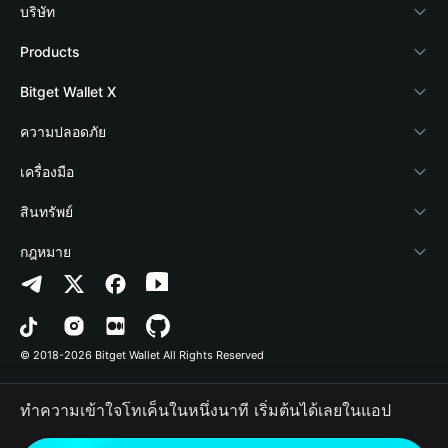
บริษัท
เกี่ยวกับ Bitget Wallet
Products
Blog
Crypto Card
Bitget Wallet X
Academy
Stablecoin Earn
นักพัฒนา
ความปลอดภัย
ข่าวสารด้านคริปโต
Payfi Crypto
เชื่อมต่อ Wallet
Protection Fund
เครื่องมือ
ศูนย์ช่วยเหลือ
Crypto Swap API
Bitget Wallet Pay
เทคโนโลยีความปลอดภัย
ซื้อคริปโต
สินทรัพย์
ติดต่อเรา
Altcoin Season Index
ลิสต์โปรเจกต์
การตรวจจับการอนุญาต
Arbitrum
กฎหมาย
ทรัพยากรข้อมูลของแบรนด์
Prediction Markets
การตรวจจับสัญญา
Avalanche
นโยบายความเป็นส่วนตัว
อาชีพ
DApp
การโอนเป็นชุด
Bitcoin
ข้อตกลงในการใช้บริการ
© 2018-2026 Bitget Wallet All Rights Reserved
การยืนยันช่องทางอย่างเป็นทางการ
Trade
BNB Chain
Risk Disclosure
ทำความเข้าใจโทเค็นในหนึ่งนาที เริ่มต้นได้เลยในแอป
RWA
Polygon