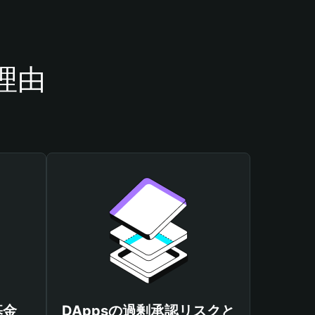
理由
基金
DAppsの過剰承認リスクと