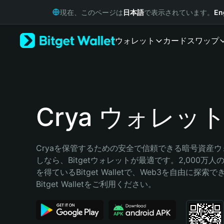
English
現在、このページは
日本語
で表示されています。
En
日本語
Tiếng Việt
ウォレット
カード
スワップ
Русский
Español (Latinoamérica)
Türkçe
Italiano
Français
Deutsch
Crya ウォレッ
简体中文
繁體中文
Português (Portugal)
Cryaを保管するための安全で信頼できる暗号資産
Bahasa Indonesia
しなら、Bitgetウォレットが最適です。2,000万
ภาษาไทย
を得ているBitget Walletで、Web3を自由に探索
हिन्दी
Bitget Walletをご利用ください。
বাংলা
Español
Português (Brasil)
Español (Argentina)