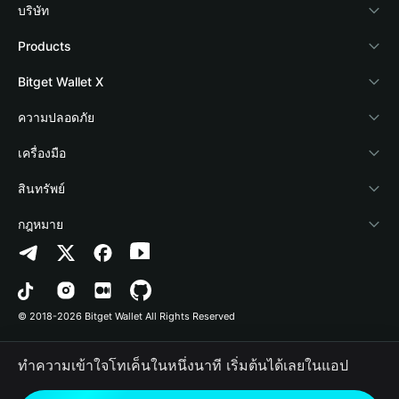
บริษัท
เกี่ยวกับ Bitget Wallet
Products
Blog
Crypto Card
Bitget Wallet X
Academy
Stablecoin Earn
นักพัฒนา
ความปลอดภัย
ข่าวสารด้านคริปโต
Payfi Crypto
เชื่อมต่อ Wallet
Protection Fund
เครื่องมือ
ศูนย์ช่วยเหลือ
Crypto Swap API
Bitget Wallet Pay
เทคโนโลยีความปลอดภัย
ซื้อคริปโต
สินทรัพย์
ติดต่อเรา
Altcoin Season Index
ลิสต์โปรเจกต์
การตรวจจับการอนุญาต
Arbitrum
กฎหมาย
ทรัพยากรข้อมูลของแบรนด์
Prediction Markets
การตรวจจับสัญญา
Avalanche
นโยบายความเป็นส่วนตัว
อาชีพ
DApp
การโอนเป็นชุด
Bitcoin
ข้อตกลงในการใช้บริการ
© 2018-2026 Bitget Wallet All Rights Reserved
การยืนยันช่องทางอย่างเป็นทางการ
Trade
BNB Chain
Risk Disclosure
ทำความเข้าใจโทเค็นในหนึ่งนาที เริ่มต้นได้เลยในแอป
RWA
Polygon