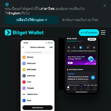
English
日本語
ขณะนี้คุณกำลังดูหน้านี้ใน
ภาษาไทย
คุณต้องการเปลี่ยนไป
ใช้
English
หรือไม่
Tiếng Việt
เปลี่ยนไปใช้English
ดำเนินการต่อในภาษาไทย
Русский
Español (Latinoamérica)
Türkçe
ดาวน์โหลดเลย
Italiano
Français
Deutsch
简体中文
繁體中文
Português (Portugal)
Bahasa Indonesia
ภาษาไทย
हिन्दी
বাংলা
Español
Português (Brasil)
Español (Argentina)