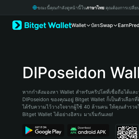
English
ขณะนี้คุณกำลังดูหน้านี้ใน
ภาษาไทย
คุณต้องการเปลี่ย
日本語
Tiếng Việt
Wallet
บัตร
Swap
Earn
Pred
Русский
Español (Latinoamérica)
Türkçe
Italiano
Français
Deutsch
DIPoseidon Wal
简体中文
繁體中文
Português (Portugal)
หากกำลังมองหา Wallet สำหรับคริปโตที่เชื่อถือได้และป
Bahasa Indonesia
DIPoseidon ของคุณอยู่ Bitget Wallet ก็เป็นตัวเลือกที่ด
ภาษาไทย
ได้รับความไว้วางใจจากผู้ใช้ 40 ล้านคน ให้คุณสำรว
हिन्दी
Bitget Wallet ได้อย่างอิสระ มาเริ่มกันเลย!
বাংলা
Español
Português (Brasil)
Español (Argentina)