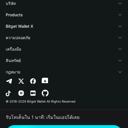
บริษัท
เกี่ยวกับ Bitget Wallet
Products
Blog
Crypto Card
Bitget Wallet X
Academy
Stablecoin Earn
นักพัฒนา
ความปลอดภัย
ข่าวสารด้านคริปโต
Payfi Crypto
เชื่อมต่อ Wallet
Protection Fund
เครื่องมือ
ศูนย์ช่วยเหลือ
Crypto Swap API
Bitget Wallet Pay
เทคโนโลยีความปลอดภัย
ซื้อคริปโต
สินทรัพย์
ติดต่อเรา
Altcoin Season Index
ลิสต์โปรเจกต์
การตรวจจับการอนุญาต
Arbitrum
กฎหมาย
ทรัพยากรข้อมูลของแบรนด์
Prediction Markets
การตรวจจับสัญญา
Avalanche
นโยบายความเป็นส่วนตัว
อาชีพ
DApp
การโอนเป็นชุด
Bitcoin
ข้อตกลงในการใช้บริการ
© 2018-2026 Bitget Wallet All Rights Reserved
การยืนยันช่องทางอย่างเป็นทางการ
Trade
BNB Chain
Risk Disclosure
รับโทเค็นใน 1 นาที: เริ่มในแอปได้เลย
RWA
Polygon