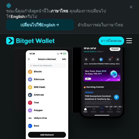
English
日本語
ขณะนี้คุณกำลังดูหน้านี้ใน
ภาษาไทย
คุณต้องการเปลี่ยนไป
ใช้
English
หรือไม่
Tiếng Việt
เปลี่ยนไปใช้English
ดำเนินการต่อในภาษาไทย
Русский
Español (Latinoamérica)
Türkçe
ดาวน์โหลดเลย
Italiano
Français
Deutsch
简体中文
繁體中文
Português (Portugal)
Bahasa Indonesia
ภาษาไทย
हिन्दी
বাংলা
Español
Português (Brasil)
Español (Argentina)