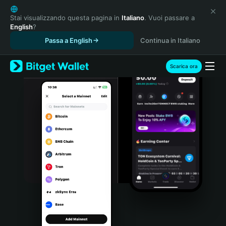
English
日本語
Stai visualizzando questa pagina in
Italiano
. Vuoi passare a
English
?
Tiếng Việt
Passa a English
Continua in Italiano
Русский
Español (Latinoamérica)
Türkçe
Scarica ora
Italiano
Français
Deutsch
简体中文
繁體中文
Português (Portugal)
Bahasa Indonesia
ภาษาไทย
हिन्दी
বাংলা
Español
Português (Brasil)
Español (Argentina)