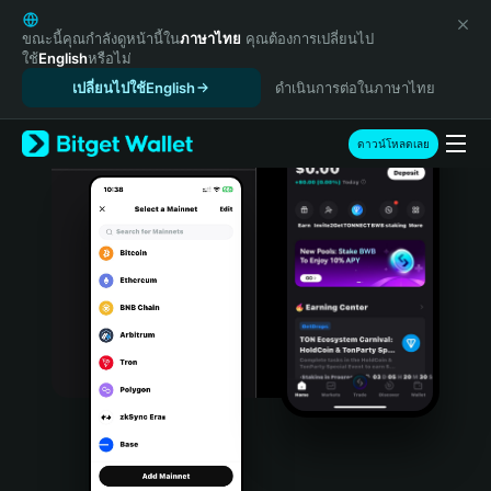
English
日本語
ขณะนี้คุณกำลังดูหน้านี้ใน
ภาษาไทย
คุณต้องการเปลี่ยนไป
ใช้
English
หรือไม่
Tiếng Việt
เปลี่ยนไปใช้English
ดำเนินการต่อในภาษาไทย
Русский
Español (Latinoamérica)
Türkçe
ดาวน์โหลดเลย
Italiano
Français
Deutsch
简体中文
繁體中文
Português (Portugal)
Bahasa Indonesia
ภาษาไทย
हिन्दी
বাংলা
Español
Português (Brasil)
Español (Argentina)