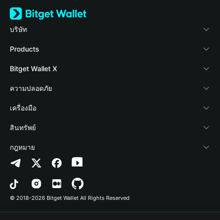
บริษัท
เกี่ยวกับ Bitget Wallet
Products
Blog
Crypto Card
Bitget Wallet X
Academy
Stablecoin Earn
นักพัฒนา
ความปลอดภัย
ข่าวสารด้านคริปโต
Payfi Crypto
เชื่อมต่อ Wallet
Protection Fund
เครื่องมือ
ศูนย์ช่วยเหลือ
Crypto Swap API
Bitget Wallet Pay
เทคโนโลยีความปลอดภัย
ซื้อคริปโต
สินทรัพย์
ติดต่อเรา
Altcoin Season Index
ลิสต์โปรเจกต์
การตรวจจับการอนุญาต
Arbitrum
กฎหมาย
ทรัพยากรข้อมูลของแบรนด์
Prediction Markets
การตรวจจับสัญญา
Avalanche
นโยบายความเป็นส่วนตัว
อาชีพ
DApp
การโอนเป็นชุด
Bitcoin
ข้อตกลงในการใช้บริการ
© 2018-2026 Bitget Wallet All Rights Reserved
การยืนยันช่องทางอย่างเป็นทางการ
Trade
BNB Chain
Risk Disclosure