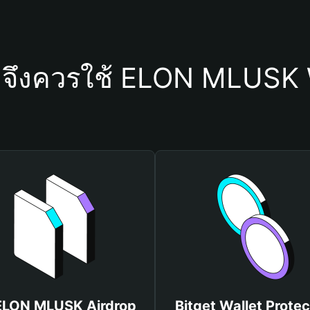
ดจึงควรใช้ ELON MLUSK 
 ELON MLUSK Airdrop
Bitget Wallet Protec