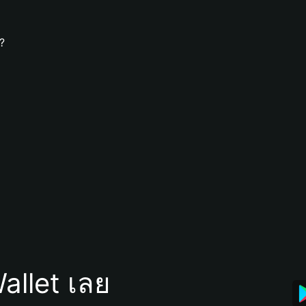
?
allet เลย