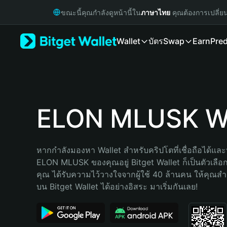
English
ขณะนี้คุณกำลังดูหน้านี้ใน
ภาษาไทย
คุณต้องการเปลี่ย
日本語
Tiếng Việt
Wallet
บัตร
Swap
Earn
Pred
Русский
Español (Latinoamérica)
Türkçe
Italiano
Français
Deutsch
ELON MLUSK Wa
简体中文
繁體中文
Português (Portugal)
หากกำลังมองหา Wallet สำหรับคริปโตที่เชื่อถือได้และป
Bahasa Indonesia
ELON MLUSK ของคุณอยู่ Bitget Wallet ก็เป็นตัวเลือกที
ภาษาไทย
คุณ ได้รับความไว้วางใจจากผู้ใช้ 40 ล้านคน ให้คุณ
हिन्दी
บน Bitget Wallet ได้อย่างอิสระ มาเริ่มกันเลย!
বাংলা
Español
Português (Brasil)
Español (Argentina)