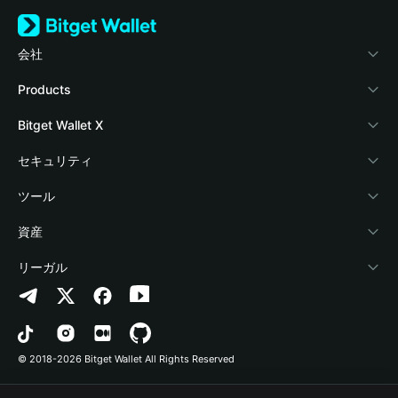
会社
Bitget Walletについて
Products
ブログ
Crypto Card
Bitget Wallet X
アカデミー
Stablecoin Earn
デベロッパー
セキュリティ
暗号資産ニュース
Payfi Crypto
ウォレットを接続
保護基金
ツール
Help Center
Crypto Swap API
Bitget Wallet Pay
セキュリティ技術
暗号資産を購入
資産
お問い合わせ
Altcoin Season Index
プロジェクトを掲載
認証検出
Arbitrum
リーガル
ブランドリソース
Prediction Markets
コントラクト検出
Avalanche
プライバシーポリシー
キャリア
DApp
一括送金
Bitcoin
利用規約
© 2018-2026 Bitget Wallet All Rights Reserved
公式チャンネル認証
Trade
BNB Chain
Risk Disclosure