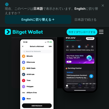
English
日本語
現在、このページは
日本語
で表示されています。
English
に切り替
えますか？
Tiếng Việt
Englishに切り替える
日本語で続ける
Русский
Español (Latinoamérica)
Türkçe
今すぐダウンロードする
Italiano
Français
Deutsch
简体中文
繁體中文
Português (Portugal)
Bahasa Indonesia
ภาษาไทย
हिन्दी
বাংলা
Español
Português (Brasil)
Español (Argentina)