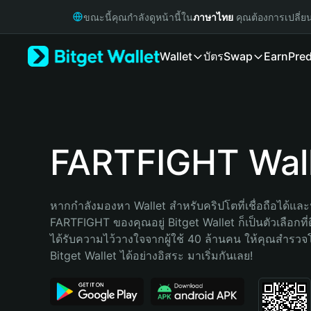
English
ขณะนี้คุณกำลังดูหน้านี้ใน
ภาษาไทย
คุณต้องการเปลี่ย
日本語
Tiếng Việt
Wallet
บัตร
Swap
Earn
Pred
Русский
Español (Latinoamérica)
Türkçe
Italiano
Français
Deutsch
FARTFIGHT Wal
简体中文
繁體中文
Português (Portugal)
หากกำลังมองหา Wallet สำหรับคริปโตที่เชื่อถือได้และป
Bahasa Indonesia
FARTFIGHT ของคุณอยู่ Bitget Wallet ก็เป็นตัวเลือกที่ด
ภาษาไทย
ได้รับความไว้วางใจจากผู้ใช้ 40 ล้านคน ให้คุณสำรว
हिन्दी
Bitget Wallet ได้อย่างอิสระ มาเริ่มกันเลย!
বাংলা
Español
Português (Brasil)
Español (Argentina)