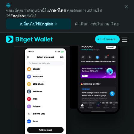
English
日本語
ขณะนี้คุณกำลังดูหน้านี้ใน
ภาษาไทย
คุณต้องการเปลี่ยนไป
ใช้
English
หรือไม่
Tiếng Việt
เปลี่ยนไปใช้English
ดำเนินการต่อในภาษาไทย
Русский
Español (Latinoamérica)
Türkçe
ดาวน์โหลดเลย
Italiano
Français
Deutsch
简体中文
繁體中文
Português (Portugal)
Bahasa Indonesia
ภาษาไทย
हिन्दी
বাংলা
Español
Português (Brasil)
Español (Argentina)