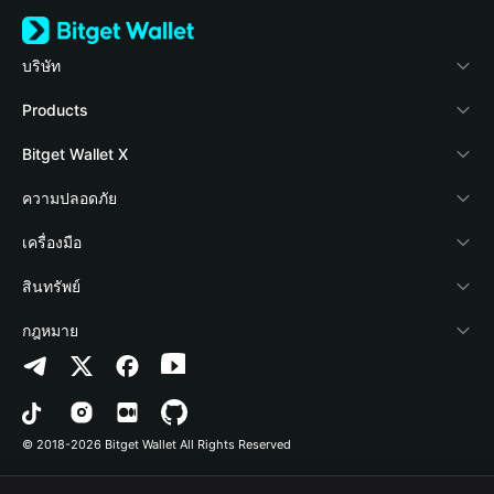
บริษัท
เกี่ยวกับ Bitget Wallet
Products
Blog
Crypto Card
Bitget Wallet X
Academy
Stablecoin Earn
นักพัฒนา
ความปลอดภัย
ข่าวสารด้านคริปโต
Payfi Crypto
เชื่อมต่อ Wallet
Protection Fund
เครื่องมือ
ศูนย์ช่วยเหลือ
Crypto Swap API
Bitget Wallet Pay
เทคโนโลยีความปลอดภัย
ซื้อคริปโต
สินทรัพย์
ติดต่อเรา
Altcoin Season Index
ลิสต์โปรเจกต์
การตรวจจับการอนุญาต
Arbitrum
กฎหมาย
ทรัพยากรข้อมูลของแบรนด์
Prediction Markets
การตรวจจับสัญญา
Avalanche
นโยบายความเป็นส่วนตัว
อาชีพ
DApp
การโอนเป็นชุด
Bitcoin
ข้อตกลงในการใช้บริการ
© 2018-2026 Bitget Wallet All Rights Reserved
การยืนยันช่องทางอย่างเป็นทางการ
Trade
BNB Chain
Risk Disclosure