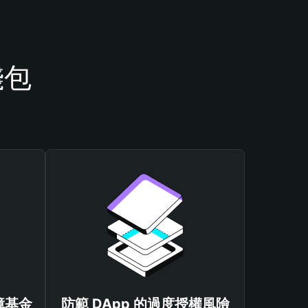
錢包
保障基金
防範 DApp 的過度授權風險