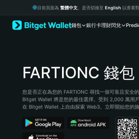
English
目前頁面為
繁體中文
。是否切換至
English
以查看對
日本語
Tiếng Việt
錢包
銀行卡
理財
閃兌
Predi
Русский
Español (Latinoamérica)
Türkçe
Italiano
Français
Deutsch
FARTIONC 錢包
简体中文
繁體中文
Português (Portugal)
您是否正在為您的 FARTIONC 尋找一個可靠且安全
Bahasa Indonesia
Bitget Wallet 將是您的最佳選擇。受到 2,000 
ภาษาไทย
在 Bitget Wallet 上自由探索 Web3。立即開始您
हिन्दी
বাংলা
Español
Português (Brasil)
Español (Argentina)