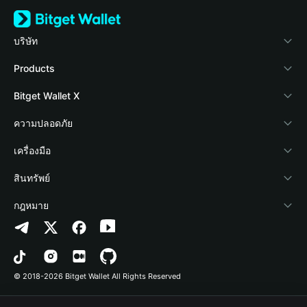
บริษัท
เกี่ยวกับ Bitget Wallet
Products
Blog
Crypto Card
Bitget Wallet X
Academy
Stablecoin Earn
นักพัฒนา
ความปลอดภัย
ข่าวสารด้านคริปโต
Payfi Crypto
เชื่อมต่อ Wallet
Protection Fund
เครื่องมือ
ศูนย์ช่วยเหลือ
Crypto Swap API
Bitget Wallet Pay
เทคโนโลยีความปลอดภัย
ซื้อคริปโต
สินทรัพย์
ติดต่อเรา
Altcoin Season Index
ลิสต์โปรเจกต์
การตรวจจับการอนุญาต
Arbitrum
กฎหมาย
ทรัพยากรข้อมูลของแบรนด์
Prediction Markets
การตรวจจับสัญญา
Avalanche
นโยบายความเป็นส่วนตัว
อาชีพ
DApp
การโอนเป็นชุด
Bitcoin
ข้อตกลงในการใช้บริการ
© 2018-2026 Bitget Wallet All Rights Reserved
การยืนยันช่องทางอย่างเป็นทางการ
Trade
BNB Chain
Risk Disclosure