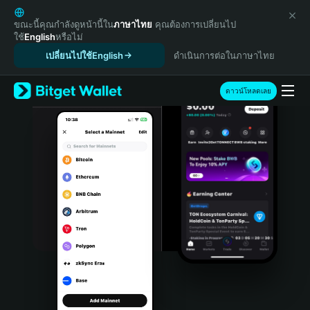
English
日本語
ขณะนี้คุณกำลังดูหน้านี้ใน
ภาษาไทย
คุณต้องการเปลี่ยนไป
ใช้
English
หรือไม่
Tiếng Việt
เปลี่ยนไปใช้English
ดำเนินการต่อในภาษาไทย
Русский
Español (Latinoamérica)
Türkçe
ดาวน์โหลดเลย
Italiano
Français
Deutsch
简体中文
繁體中文
Português (Portugal)
Bahasa Indonesia
ภาษาไทย
हिन्दी
বাংলা
Español
Português (Brasil)
Español (Argentina)