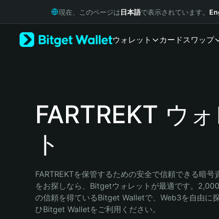
English
現在、このページは
日本語
で表示されています。
En
日本語
Tiếng Việt
ウォレット
カード
スワップ
Русский
Español (Latinoamérica)
Türkçe
Italiano
Français
Deutsch
FARTREKT ウ
简体中文
繁體中文
ト
Português (Portugal)
Bahasa Indonesia
ภาษาไทย
हिन्दी
FARTREKTを保管するための安全で信頼できる暗
বাংলা
をお探しなら、Bitgetウォレットが最適です。2,0
Español
の信頼を得ているBitget Walletで、Web3を自
Português (Brasil)
ひBitget Walletをご利用ください。
Español (Argentina)