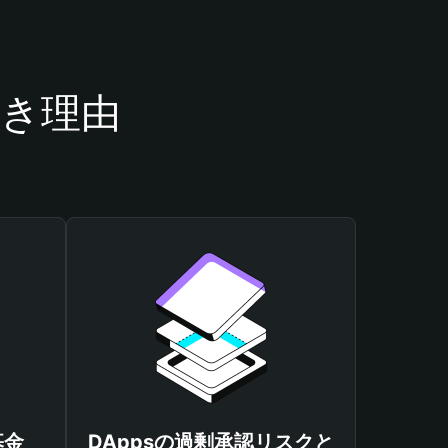
べき理由
基金
DAppsの過剰承認リスクと