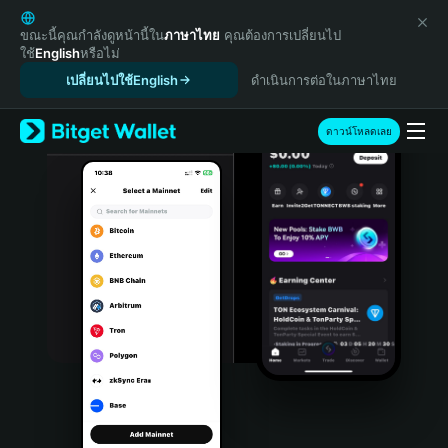
English
日本語
ขณะนี้คุณกำลังดูหน้านี้ใน
ภาษาไทย
คุณต้องการเปลี่ยนไป
ใช้
English
หรือไม่
Tiếng Việt
เปลี่ยนไปใช้English
ดำเนินการต่อในภาษาไทย
Русский
Español (Latinoamérica)
Türkçe
ดาวน์โหลดเลย
Italiano
Français
Deutsch
简体中文
繁體中文
Português (Portugal)
Bahasa Indonesia
ภาษาไทย
हिन्दी
বাংলা
Español
Português (Brasil)
Español (Argentina)