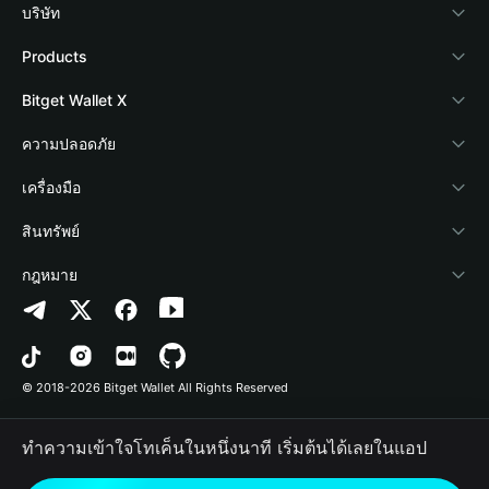
บริษัท
เกี่ยวกับ Bitget Wallet
Products
Blog
Crypto Card
Bitget Wallet X
Academy
Stablecoin Earn
นักพัฒนา
ความปลอดภัย
ข่าวสารด้านคริปโต
Payfi Crypto
เชื่อมต่อ Wallet
Protection Fund
เครื่องมือ
ศูนย์ช่วยเหลือ
Crypto Swap API
Bitget Wallet Pay
เทคโนโลยีความปลอดภัย
ซื้อคริปโต
สินทรัพย์
ติดต่อเรา
Altcoin Season Index
ลิสต์โปรเจกต์
การตรวจจับการอนุญาต
Arbitrum
กฎหมาย
ทรัพยากรข้อมูลของแบรนด์
Prediction Markets
การตรวจจับสัญญา
Avalanche
นโยบายความเป็นส่วนตัว
อาชีพ
DApp
การโอนเป็นชุด
Bitcoin
ข้อตกลงในการใช้บริการ
© 2018-2026 Bitget Wallet All Rights Reserved
การยืนยันช่องทางอย่างเป็นทางการ
Trade
BNB Chain
Risk Disclosure
ทำความเข้าใจโทเค็นในหนึ่งนาที เริ่มต้นได้เลยในแอป
RWA
Polygon