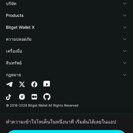
บริษัท
เกี่ยวกับ Bitget Wallet
Products
Blog
Crypto Card
Bitget Wallet X
Academy
Stablecoin Earn
นักพัฒนา
ความปลอดภัย
ข่าวสารด้านคริปโต
Payfi Crypto
เชื่อมต่อ Wallet
Protection Fund
เครื่องมือ
ศูนย์ช่วยเหลือ
Crypto Swap API
Bitget Wallet Pay
เทคโนโลยีความปลอดภัย
ซื้อคริปโต
สินทรัพย์
ติดต่อเรา
Altcoin Season Index
ลิสต์โปรเจกต์
การตรวจจับการอนุญาต
Arbitrum
กฎหมาย
ทรัพยากรข้อมูลของแบรนด์
Prediction Markets
การตรวจจับสัญญา
Avalanche
นโยบายความเป็นส่วนตัว
อาชีพ
DApp
การโอนเป็นชุด
Bitcoin
ข้อตกลงในการใช้บริการ
© 2018-2026 Bitget Wallet All Rights Reserved
การยืนยันช่องทางอย่างเป็นทางการ
Trade
BNB Chain
Risk Disclosure
ทำความเข้าใจโทเค็นในหนึ่งนาที เริ่มต้นได้เลยในแอป
RWA
Polygon