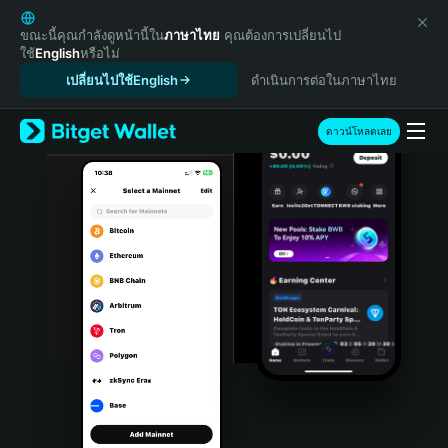
English
日本語
ขณะนี้คุณกำลังดูหน้านี้ใน
ภาษาไทย
คุณต้องการเปลี่ยนไป
ใช้
English
หรือไม่
Tiếng Việt
เปลี่ยนไปใช้English
ดำเนินการต่อในภาษาไทย
Русский
Español (Latinoamérica)
Türkçe
ดาวน์โหลดเลย
Italiano
Français
Deutsch
简体中文
繁體中文
Português (Portugal)
Bahasa Indonesia
ภาษาไทย
हिन्दी
বাংলা
Español
Português (Brasil)
Español (Argentina)