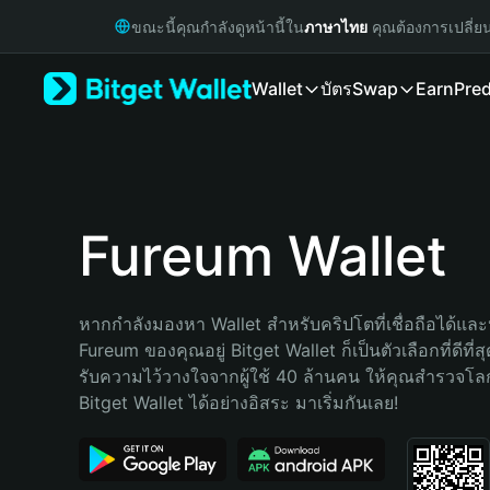
English
ขณะนี้คุณกำลังดูหน้านี้ใน
ภาษาไทย
คุณต้องการเปลี่ย
日本語
Tiếng Việt
Wallet
บัตร
Swap
Earn
Pred
Русский
Español (Latinoamérica)
Türkçe
Italiano
Français
Deutsch
Fureum Wallet
简体中文
繁體中文
Português (Portugal)
หากกำลังมองหา Wallet สำหรับคริปโตที่เชื่อถือได้และป
Bahasa Indonesia
Fureum ของคุณอยู่ Bitget Wallet ก็เป็นตัวเลือกที่ดีที่
ภาษาไทย
รับความไว้วางใจจากผู้ใช้ 40 ล้านคน ให้คุณสำรวจโ
हिन्दी
Bitget Wallet ได้อย่างอิสระ มาเริ่มกันเลย!
বাংলা
Español
Português (Brasil)
Español (Argentina)