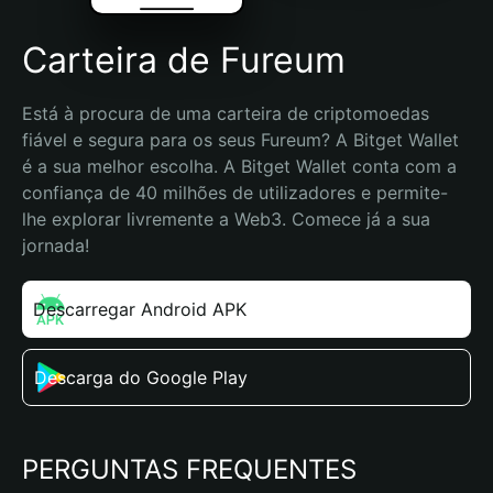
Carteira de Fureum
Está à procura de uma carteira de criptomoedas 
fiável e segura para os seus Fureum? A Bitget Wallet 
é a sua melhor escolha. A Bitget Wallet conta com a 
confiança de 40 milhões de utilizadores e permite-
lhe explorar livremente a Web3. Comece já a sua 
jornada!
Descarregar Android APK
Descarga do Google Play
PERGUNTAS FREQUENTES