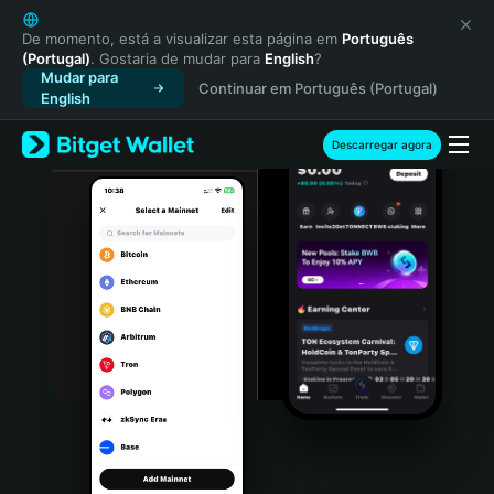
English
日本語
De momento, está a visualizar esta página em
Português
(Portugal)
. Gostaria de mudar para
English
?
Tiếng Việt
Mudar para
Continuar em Português (Portugal)
Русский
English
Español (Latinoamérica)
Türkçe
Descarregar agora
Italiano
Français
Deutsch
简体中文
繁體中文
Português (Portugal)
Bahasa Indonesia
ภาษาไทย
हिन्दी
বাংলা
Español
Português (Brasil)
Español (Argentina)