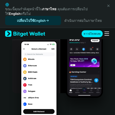
English
日本語
ขณะนี้คุณกำลังดูหน้านี้ใน
ภาษาไทย
คุณต้องการเปลี่ยนไป
ใช้
English
หรือไม่
Tiếng Việt
เปลี่ยนไปใช้English
ดำเนินการต่อในภาษาไทย
Русский
Español (Latinoamérica)
Türkçe
ดาวน์โหลดเลย
Italiano
Français
Deutsch
简体中文
繁體中文
Português (Portugal)
Bahasa Indonesia
ภาษาไทย
हिन्दी
বাংলা
Español
Português (Brasil)
Español (Argentina)