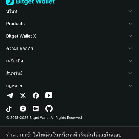
บริษัท
เกี่ยวกับ Bitget Wallet
Products
Blog
Crypto Card
Bitget Wallet X
Academy
Stablecoin Earn
นักพัฒนา
ความปลอดภัย
ข่าวสารด้านคริปโต
Payfi Crypto
เชื่อมต่อ Wallet
Protection Fund
เครื่องมือ
ศูนย์ช่วยเหลือ
Crypto Swap API
Bitget Wallet Pay
เทคโนโลยีความปลอดภัย
ซื้อคริปโต
สินทรัพย์
ติดต่อเรา
Altcoin Season Index
ลิสต์โปรเจกต์
การตรวจจับการอนุญาต
Arbitrum
กฎหมาย
ทรัพยากรข้อมูลของแบรนด์
Prediction Markets
การตรวจจับสัญญา
Avalanche
นโยบายความเป็นส่วนตัว
อาชีพ
DApp
การโอนเป็นชุด
Bitcoin
ข้อตกลงในการใช้บริการ
© 2018-2026 Bitget Wallet All Rights Reserved
การยืนยันช่องทางอย่างเป็นทางการ
Trade
BNB Chain
Risk Disclosure
ทำความเข้าใจโทเค็นในหนึ่งนาที เริ่มต้นได้เลยในแอป
RWA
Polygon