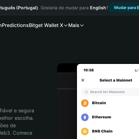
tuguês (Portugal)
. Gostaria de mudar para
English
?
Mudar para E
n
Predictions
Bitget Wallet X
Mais
iável e segura 
elhor escolha. 
ões de 
 Web3. Comece 