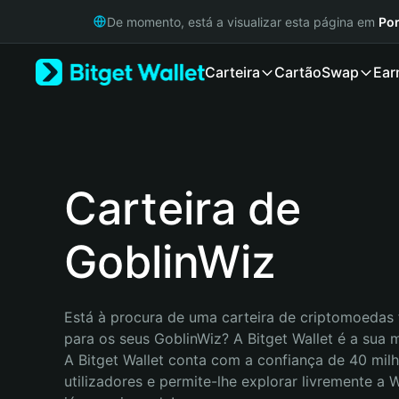
English
De momento, está a visualizar esta página em
Por
日本語
Tiếng Việt
Carteira
Cartão
Swap
Ear
Русский
Español (Latinoamérica)
Türkçe
Italiano
Français
Deutsch
Carteira de
简体中文
繁體中文
GoblinWiz
Português (Portugal)
Bahasa Indonesia
ภาษาไทย
हिन्दी
Está à procura de uma carteira de criptomoedas f
বাংলা
para os seus GoblinWiz? A Bitget Wallet é a sua m
Español
A Bitget Wallet conta com a confiança de 40 milh
Português (Brasil)
utilizadores e permite-lhe explorar livremente a
Español (Argentina)