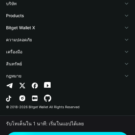
บริษัท
เกี่ยวกับ Bitget Wallet
Products
Blog
Crypto Card
Bitget Wallet X
Academy
Stablecoin Earn
นักพัฒนา
ความปลอดภัย
ข่าวสารด้านคริปโต
Payfi Crypto
เชื่อมต่อ Wallet
Protection Fund
เครื่องมือ
ศูนย์ช่วยเหลือ
Crypto Swap API
Bitget Wallet Pay
เทคโนโลยีความปลอดภัย
ซื้อคริปโต
สินทรัพย์
ติดต่อเรา
Altcoin Season Index
ลิสต์โปรเจกต์
การตรวจจับการอนุญาต
Arbitrum
กฎหมาย
ทรัพยากรข้อมูลของแบรนด์
Prediction Markets
การตรวจจับสัญญา
Avalanche
นโยบายความเป็นส่วนตัว
อาชีพ
DApp
การโอนเป็นชุด
Bitcoin
ข้อตกลงในการใช้บริการ
© 2018-2026 Bitget Wallet All Rights Reserved
การยืนยันช่องทางอย่างเป็นทางการ
Trade
BNB Chain
Risk Disclosure
รับโทเค็นใน 1 นาที: เริ่มในแอปได้เลย
RWA
Polygon