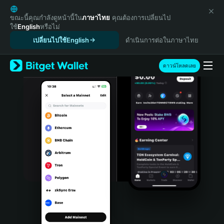
English
日本語
ขณะนี้คุณกำลังดูหน้านี้ใน
ภาษาไทย
คุณต้องการเปลี่ยนไป
ใช้
English
หรือไม่
Tiếng Việt
เปลี่ยนไปใช้English
ดำเนินการต่อในภาษาไทย
Русский
Español (Latinoamérica)
Türkçe
ดาวน์โหลดเลย
Italiano
Français
Deutsch
简体中文
繁體中文
Português (Portugal)
Bahasa Indonesia
ภาษาไทย
हिन्दी
বাংলা
Español
Português (Brasil)
Español (Argentina)