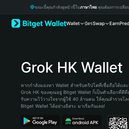
English
ขณะนี้คุณกำลังดูหน้านี้ใน
ภาษาไทย
คุณต้องการเปลี่ย
日本語
Tiếng Việt
Wallet
บัตร
Swap
Earn
Pred
Русский
Español (Latinoamérica)
Türkçe
Italiano
Français
Deutsch
Grok HK Wallet
简体中文
繁體中文
Português (Portugal)
หากกำลังมองหา Wallet สำหรับคริปโตที่เชื่อถือได้และป
Bahasa Indonesia
Grok HK ของคุณอยู่ Bitget Wallet ก็เป็นตัวเลือกที่ดีที
ภาษาไทย
รับความไว้วางใจจากผู้ใช้ 40 ล้านคน ให้คุณสำรวจโ
हिन्दी
Bitget Wallet ได้อย่างอิสระ มาเริ่มกันเลย!
বাংলা
Español
Português (Brasil)
Español (Argentina)