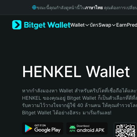
English
ขณะนี้คุณกำลังดูหน้านี้ใน
ภาษาไทย
คุณต้องการเปลี่ย
日本語
Tiếng Việt
Wallet
บัตร
Swap
Earn
Pred
Русский
Español (Latinoamérica)
Türkçe
Italiano
Français
Deutsch
HENKEL Wallet
简体中文
繁體中文
Português (Portugal)
หากกำลังมองหา Wallet สำหรับคริปโตที่เชื่อถือได้และป
Bahasa Indonesia
HENKEL ของคุณอยู่ Bitget Wallet ก็เป็นตัวเลือกที่ดีที
ภาษาไทย
รับความไว้วางใจจากผู้ใช้ 40 ล้านคน ให้คุณสำรวจโ
हिन्दी
Bitget Wallet ได้อย่างอิสระ มาเริ่มกันเลย!
বাংলা
Español
Português (Brasil)
Español (Argentina)