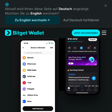
English
日本語
Aktuell wird Ihnen diese Seite auf
Deutsch
angezeigt.
Möchten Sie zu
English
wechseln?
Tiếng Việt
Zu English wechseln
Auf Deutsch fortfahren
Русский
Español (Latinoamérica)
Türkçe
Jetzt herunterladen
Italiano
Français
Deutsch
简体中文
繁體中文
Português (Portugal)
Bahasa Indonesia
ภาษาไทย
हिन्दी
বাংলা
Español
Português (Brasil)
Español (Argentina)