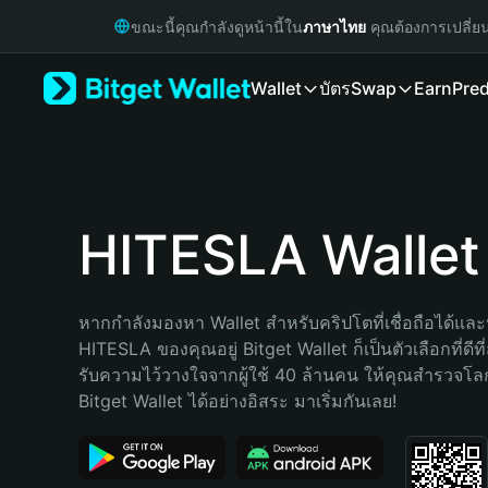
English
ขณะนี้คุณกำลังดูหน้านี้ใน
ภาษาไทย
คุณต้องการเปลี่ย
日本語
Tiếng Việt
Wallet
บัตร
Swap
Earn
Pred
Русский
Español (Latinoamérica)
Türkçe
Italiano
Français
Deutsch
HITESLA Wallet
简体中文
繁體中文
Português (Portugal)
หากกำลังมองหา Wallet สำหรับคริปโตที่เชื่อถือได้และป
Bahasa Indonesia
HITESLA ของคุณอยู่ Bitget Wallet ก็เป็นตัวเลือกที่ดีที
ภาษาไทย
รับความไว้วางใจจากผู้ใช้ 40 ล้านคน ให้คุณสำรวจโ
हिन्दी
Bitget Wallet ได้อย่างอิสระ มาเริ่มกันเลย!
বাংলা
Español
Português (Brasil)
Español (Argentina)