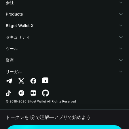
会社
Bitget Walletについて
Products
ブログ
Crypto Card
Bitget Wallet X
アカデミー
Stablecoin Earn
デベロッパー
セキュリティ
暗号資産ニュース
Payfi Crypto
ウォレットを接続
保護基金
ツール
Help Center
Crypto Swap API
Bitget Wallet Pay
セキュリティ技術
暗号資産を購入
資産
お問い合わせ
Altcoin Season Index
プロジェクトを掲載
認証検出
Arbitrum
リーガル
ブランドリソース
Prediction Markets
コントラクト検出
Avalanche
プライバシーポリシー
キャリア
DApp
一括送金
Bitcoin
利用規約
© 2018-2026 Bitget Wallet All Rights Reserved
公式チャンネル認証
Trade
BNB Chain
Risk Disclosure
トークンを1分で理解―アプリで始めよう
RWA
Polygon