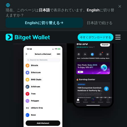
English
日本語
現在、このページは
日本語
で表示されています。
English
に切り替
えますか？
Tiếng Việt
Englishに切り替える
日本語で続ける
Русский
Español (Latinoamérica)
Türkçe
今すぐダウンロードする
Italiano
Français
Deutsch
简体中文
繁體中文
Português (Portugal)
Bahasa Indonesia
ภาษาไทย
हिन्दी
বাংলা
Español
Português (Brasil)
Español (Argentina)