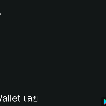
?
allet เลย