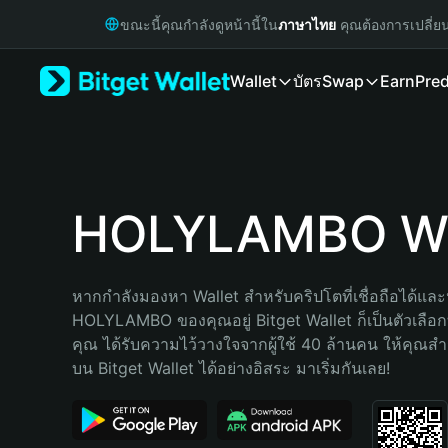
English
ขณะนี้คุณกำลังดูหน้านี้ใน
ภาษาไทย
คุณต้องการเปลี่ย
日本語
Tiếng Việt
Wallet
บัตร
Swap
Earn
Pred
Русский
Español (Latinoamérica)
Türkçe
Italiano
Français
Deutsch
HOLYLAMBO Wa
简体中文
繁體中文
Português (Portugal)
หากกำลังมองหา Wallet สำหรับคริปโตที่เชื่อถือได้และป
Bahasa Indonesia
HOLYLAMBO ของคุณอยู่ Bitget Wallet ก็เป็นตัวเลือกที่
ภาษาไทย
คุณ ได้รับความไว้วางใจจากผู้ใช้ 40 ล้านคน ให้คุณ
हिन्दी
บน Bitget Wallet ได้อย่างอิสระ มาเริ่มกันเลย!
বাংলা
Español
Português (Brasil)
Español (Argentina)