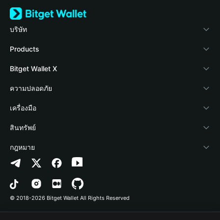
บริษัท
เกี่ยวกับ Bitget Wallet
Products
Blog
Crypto Card
Bitget Wallet X
Academy
Stablecoin Earn
นักพัฒนา
ความปลอดภัย
ข่าวสารด้านคริปโต
Payfi Crypto
เชื่อมต่อ Wallet
Protection Fund
เครื่องมือ
ศูนย์ช่วยเหลือ
Crypto Swap API
Bitget Wallet Pay
เทคโนโลยีความปลอดภัย
ซื้อคริปโต
สินทรัพย์
ติดต่อเรา
Altcoin Season Index
ลิสต์โปรเจกต์
การตรวจจับการอนุญาต
Arbitrum
กฎหมาย
ทรัพยากรข้อมูลของแบรนด์
Prediction Markets
การตรวจจับสัญญา
Avalanche
นโยบายความเป็นส่วนตัว
อาชีพ
DApp
การโอนเป็นชุด
Bitcoin
ข้อตกลงในการใช้บริการ
© 2018-2026 Bitget Wallet All Rights Reserved
การยืนยันช่องทางอย่างเป็นทางการ
Trade
BNB Chain
Risk Disclosure