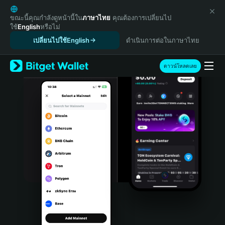
English
日本語
ขณะนี้คุณกำลังดูหน้านี้ใน
ภาษาไทย
คุณต้องการเปลี่ยนไป
ใช้
English
หรือไม่
Tiếng Việt
เปลี่ยนไปใช้English
ดำเนินการต่อในภาษาไทย
Русский
Español (Latinoamérica)
Türkçe
ดาวน์โหลดเลย
Italiano
Français
Deutsch
简体中文
繁體中文
Português (Portugal)
Bahasa Indonesia
ภาษาไทย
हिन्दी
বাংলা
Español
Português (Brasil)
Español (Argentina)