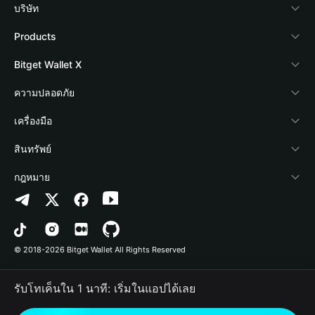
บริษัท
เกี่ยวกับ Bitget Wallet
Products
Blog
Crypto Card
Bitget Wallet X
Academy
Stablecoin Earn
นักพัฒนา
ความปลอดภัย
ข่าวสารด้านคริปโต
Payfi Crypto
เชื่อมต่อ Wallet
Protection Fund
เครื่องมือ
ศูนย์ช่วยเหลือ
Crypto Swap API
Bitget Wallet Pay
เทคโนโลยีความปลอดภัย
ซื้อคริปโต
สินทรัพย์
ติดต่อเรา
Altcoin Season Index
ลิสต์โปรเจกต์
การตรวจจับการอนุญาต
Arbitrum
กฎหมาย
ทรัพยากรข้อมูลของแบรนด์
Prediction Markets
การตรวจจับสัญญา
Avalanche
นโยบายความเป็นส่วนตัว
อาชีพ
DApp
การโอนเป็นชุด
Bitcoin
ข้อตกลงในการใช้บริการ
© 2018-2026 Bitget Wallet All Rights Reserved
การยืนยันช่องทางอย่างเป็นทางการ
Trade
BNB Chain
Risk Disclosure
รับโทเค็นใน 1 นาที: เริ่มในแอปได้เลย
RWA
Polygon