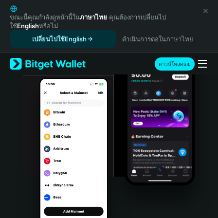
English
日本語
ขณะนี้คุณกำลังดูหน้านี้ใน
ภาษาไทย
คุณต้องการเปลี่ยนไป
ใช้
English
หรือไม่
Tiếng Việt
เปลี่ยนไปใช้English
ดำเนินการต่อในภาษาไทย
Русский
Español (Latinoamérica)
Türkçe
ดาวน์โหลดเลย
Italiano
Français
Deutsch
简体中文
繁體中文
Português (Portugal)
Bahasa Indonesia
ภาษาไทย
हिन्दी
বাংলা
Español
Português (Brasil)
Español (Argentina)