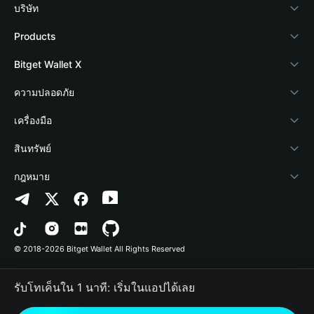
บริษัท
เกี่ยวกับ Bitget Wallet
Products
Blog
Crypto Card
Bitget Wallet X
Academy
Stablecoin Earn
นักพัฒนา
ความปลอดภัย
ข่าวสารด้านคริปโต
Payfi Crypto
เชื่อมต่อ Wallet
Protection Fund
เครื่องมือ
ศูนย์ช่วยเหลือ
Crypto Swap API
Bitget Wallet Pay
เทคโนโลยีความปลอดภัย
ซื้อคริปโต
สินทรัพย์
ติดต่อเรา
Altcoin Season Index
ลิสต์โปรเจกต์
การตรวจจับการอนุญาต
Arbitrum
กฎหมาย
ทรัพยากรข้อมูลของแบรนด์
Prediction Markets
การตรวจจับสัญญา
Avalanche
นโยบายความเป็นส่วนตัว
อาชีพ
DApp
การโอนเป็นชุด
Bitcoin
ข้อตกลงในการใช้บริการ
© 2018-2026 Bitget Wallet All Rights Reserved
การยืนยันช่องทางอย่างเป็นทางการ
Trade
BNB Chain
Risk Disclosure
รับโทเค็นใน 1 นาที: เริ่มในแอปได้เลย
RWA
Polygon