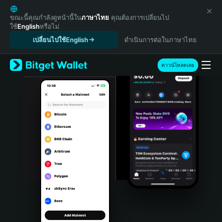
English
日本語
ขณะนี้คุณกำลังดูหน้านี้ใน
ภาษาไทย
คุณต้องการเปลี่ยนไป
ใช้
English
หรือไม่
Tiếng Việt
เปลี่ยนไปใช้English
ดำเนินการต่อในภาษาไทย
Русский
Español (Latinoamérica)
Türkçe
ดาวน์โหลดเลย
Italiano
Français
Deutsch
简体中文
繁體中文
Português (Portugal)
Bahasa Indonesia
ภาษาไทย
हिन्दी
বাংলা
Español
Português (Brasil)
Español (Argentina)