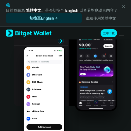
English
日本語
目前頁面為
繁體中文
。是否切換至
English
以查看對應語言內容？
Tiếng Việt
切換至English
繼續使用繁體中文
Русский
Español (Latinoamérica)
立即下載
Türkçe
Italiano
Français
Deutsch
简体中文
繁體中文
Português (Portugal)
Bahasa Indonesia
ภาษาไทย
हिन्दी
বাংলা
Español
Português (Brasil)
Español (Argentina)