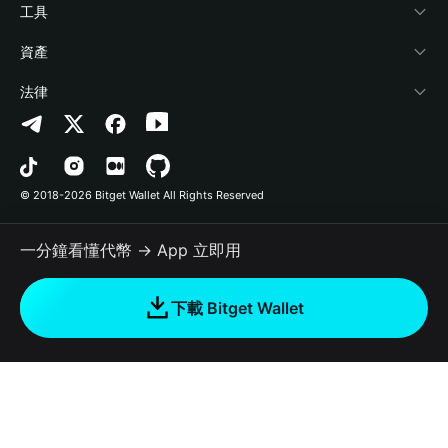
加密資訊
Payfi Crypto
連接錢包
風險保障基金
工具
幫助中心
Crypto Swap API
Bitget Wallet Pay
安全防護技術
快捷買幣
資產
‌聯繫我們
Altcoin Season Index
合作上架
授權檢測
Arbitrum
法律
品牌資源
Prediction Markets
合約檢測
Avalanche
隱私協議
工作機會
DApp
批次轉帳
Bitcoin
用戶使用協議
© 2018-2026 Bitget Wallet All Rights Reserved
官方渠道驗證
Trade
BNB Chain
Risk Disclosure
一分鐘看懂代幣 → App 立即用
RWA
Polygon
如何購買加密貨幣
下載 Bitget Wallet