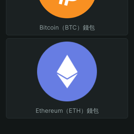
Bitcoin（BTC）錢包
Ethereum（ETH）錢包