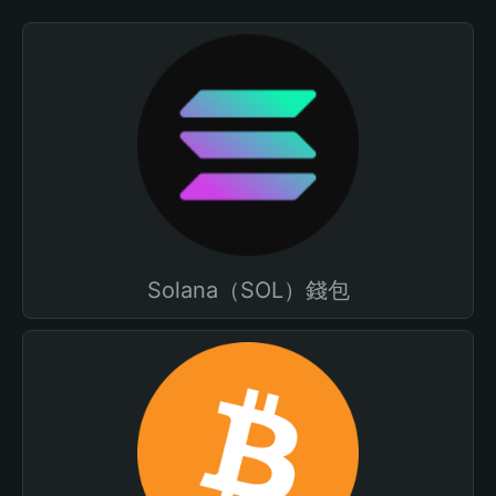
Solana（SOL）錢包