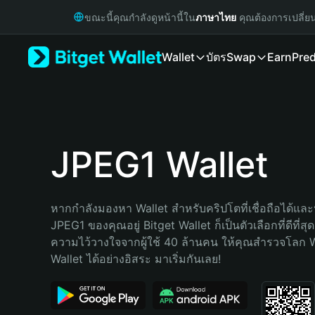
English
ขณะนี้คุณกำลังดูหน้านี้ใน
ภาษาไทย
คุณต้องการเปลี่ย
日本語
Tiếng Việt
Wallet
บัตร
Swap
Earn
Pred
Русский
Español (Latinoamérica)
Türkçe
Italiano
Français
Deutsch
JPEG1 Wallet
简体中文
繁體中文
Português (Portugal)
หากกำลังมองหา Wallet สำหรับคริปโตที่เชื่อถือได้และป
Bahasa Indonesia
JPEG1 ของคุณอยู่ Bitget Wallet ก็เป็นตัวเลือกที่ดีที่สุ
ภาษาไทย
ความไว้วางใจจากผู้ใช้ 40 ล้านคน ให้คุณสำรวจโลก 
हिन्दी
Wallet ได้อย่างอิสระ มาเริ่มกันเลย!
বাংলা
Español
Português (Brasil)
Español (Argentina)