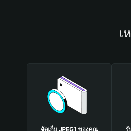
เห
จัดเก็บ JPEG1 ของคุณ
รั