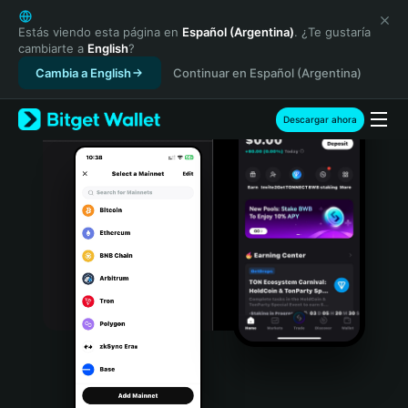
English
日本語
Estás viendo esta página en
Español (Argentina)
. ¿Te gustaría
cambiarte a
English
?
Tiếng Việt
Cambia a English
Continuar en Español (Argentina)
Русский
Español (Latinoamérica)
Türkçe
Descargar ahora
Italiano
Français
Deutsch
简体中文
繁體中文
Português (Portugal)
Bahasa Indonesia
ภาษาไทย
हिन्दी
বাংলা
Español
Português (Brasil)
Español (Argentina)