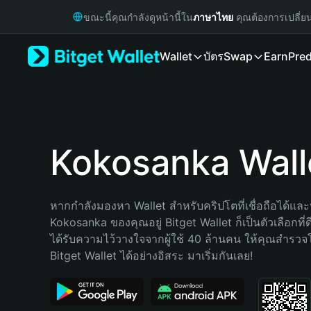
English
ขณะนี้คุณกำลังดูหน้านี้ใน
ภาษาไทย
คุณต้องการเปลี่ย
日本語
Tiếng Việt
Wallet
บัตร
Swap
Earn
Pred
Русский
Español (Latinoamérica)
Türkçe
Italiano
Français
Deutsch
Kokosanka Wall
简体中文
繁體中文
Português (Portugal)
หากกำลังมองหา Wallet สำหรับคริปโตที่เชื่อถือได้และป
Bahasa Indonesia
Kokosanka ของคุณอยู่ Bitget Wallet ก็เป็นตัวเลือกที่ดี
ภาษาไทย
ได้รับความไว้วางใจจากผู้ใช้ 40 ล้านคน ให้คุณสำรว
हिन्दी
Bitget Wallet ได้อย่างอิสระ มาเริ่มกันเลย!
বাংলা
Español
Português (Brasil)
Español (Argentina)