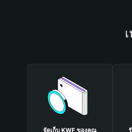
เ
จัดเก็บ KWF ของคุณ
ร