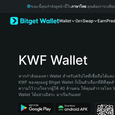
English
ขณะนี้คุณกำลังดูหน้านี้ใน
ภาษาไทย
คุณต้องการเปลี่ย
日本語
Tiếng Việt
Wallet
บัตร
Swap
Earn
Pred
Русский
Español (Latinoamérica)
Türkçe
Italiano
Français
Deutsch
KWF Wallet
简体中文
繁體中文
Português (Portugal)
หากกำลังมองหา Wallet สำหรับคริปโตที่เชื่อถือได้และป
Bahasa Indonesia
KWF ของคุณอยู่ Bitget Wallet ก็เป็นตัวเลือกที่ดีที่สุดส
ภาษาไทย
ความไว้วางใจจากผู้ใช้ 40 ล้านคน ให้คุณสำรวจโลก 
हिन्दी
Wallet ได้อย่างอิสระ มาเริ่มกันเลย!
বাংলা
Español
Português (Brasil)
Español (Argentina)