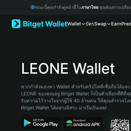
English
ขณะนี้คุณกำลังดูหน้านี้ใน
ภาษาไทย
คุณต้องการเปลี่ย
日本語
Tiếng Việt
Wallet
บัตร
Swap
Earn
Pred
Русский
Español (Latinoamérica)
Türkçe
Italiano
Français
Deutsch
LEONE Wallet
简体中文
繁體中文
Português (Portugal)
หากกำลังมองหา Wallet สำหรับคริปโตที่เชื่อถือได้และป
Bahasa Indonesia
LEONE ของคุณอยู่ Bitget Wallet ก็เป็นตัวเลือกที่ดีที่ส
ภาษาไทย
รับความไว้วางใจจากผู้ใช้ 40 ล้านคน ให้คุณสำรวจโ
हिन्दी
Bitget Wallet ได้อย่างอิสระ มาเริ่มกันเลย!
বাংলা
Español
Português (Brasil)
Español (Argentina)