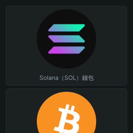
Solana（SOL）錢包