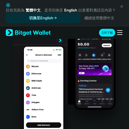
English
日本語
目前頁面為
繁體中文
。是否切換至
English
以查看對應語言內容？
Tiếng Việt
切換至English
繼續使用繁體中文
Русский
Español (Latinoamérica)
立即下載
Türkçe
Italiano
Français
Deutsch
简体中文
繁體中文
Português (Portugal)
Bahasa Indonesia
ภาษาไทย
हिन्दी
বাংলা
Español
Português (Brasil)
Español (Argentina)