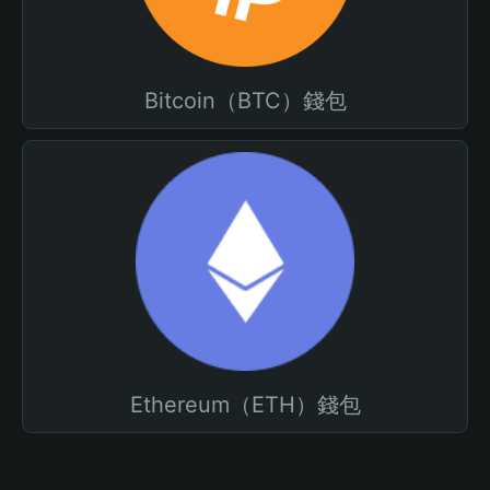
Bitcoin（BTC）錢包
Ethereum（ETH）錢包