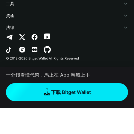
加密資訊
Payfi Crypto
連接錢包
風險保障基金
工具
幫助中心
Crypto Swap API
Bitget Wallet Pay
安全防護技術
快捷買幣
資產
‌聯繫我們
Altcoin Season Index
合作上架
授權檢測
Arbitrum
法律
品牌資源
Prediction Markets
合約檢測
Avalanche
隱私協議
工作機會
DApp
批次轉帳
Bitcoin
用戶使用協議
© 2018-2026 Bitget Wallet All Rights Reserved
官方渠道驗證
Trade
BNB Chain
Risk Disclosure
一分鐘看懂代幣，馬上在 App 輕鬆上手
RWA
Polygon
如何購買加密貨幣
下載 Bitget Wallet