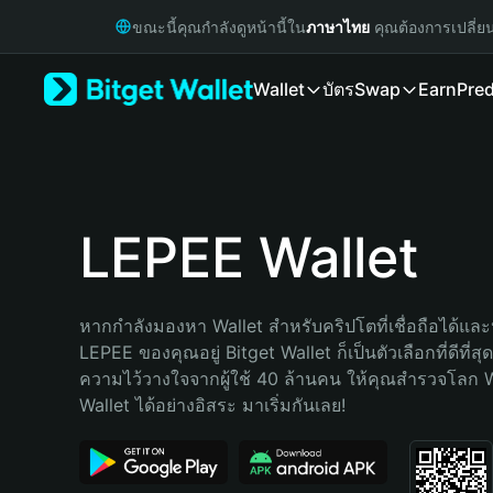
English
ขณะนี้คุณกำลังดูหน้านี้ใน
ภาษาไทย
คุณต้องการเปลี่ย
日本語
Tiếng Việt
Wallet
บัตร
Swap
Earn
Pred
Русский
Español (Latinoamérica)
Türkçe
Italiano
Français
Deutsch
LEPEE Wallet
简体中文
繁體中文
Português (Portugal)
หากกำลังมองหา Wallet สำหรับคริปโตที่เชื่อถือได้และป
Bahasa Indonesia
LEPEE ของคุณอยู่ Bitget Wallet ก็เป็นตัวเลือกที่ดีที่ส
ภาษาไทย
ความไว้วางใจจากผู้ใช้ 40 ล้านคน ให้คุณสำรวจโลก 
हिन्दी
Wallet ได้อย่างอิสระ มาเริ่มกันเลย!
বাংলা
Español
Português (Brasil)
Español (Argentina)