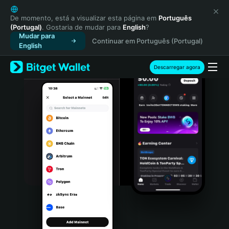
English
日本語
De momento, está a visualizar esta página em
Português
(Portugal)
. Gostaria de mudar para
English
?
Tiếng Việt
Mudar para
Continuar em Português (Portugal)
Русский
English
Español (Latinoamérica)
Türkçe
Descarregar agora
Italiano
Français
Deutsch
简体中文
繁體中文
Português (Portugal)
Bahasa Indonesia
ภาษาไทย
हिन्दी
বাংলা
Español
Português (Brasil)
Español (Argentina)